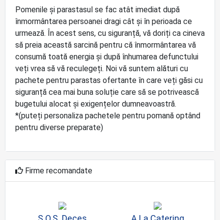
Pomenile și parastasul se fac atât imediat după
înmormântarea persoanei dragi cât și în perioada ce
urmează. În acest sens, cu siguranță, vă doriți ca cineva
să preia această sarcină pentru că înmormântarea vă
consumă toată energia și după înhumarea defunctului
veți vrea să vă reculegeți. Noi vă suntem alături cu
pachete pentru parastas ofertante în care veți găsi cu
siguranță cea mai buna soluție care să se potrivească
bugetului alocat și exigențelor dumneavoastră.
*(puteți personaliza pachetele pentru pomană optând
pentru diverse preparate)
Firme recomandate
S.O.S. Deces
A La Catering