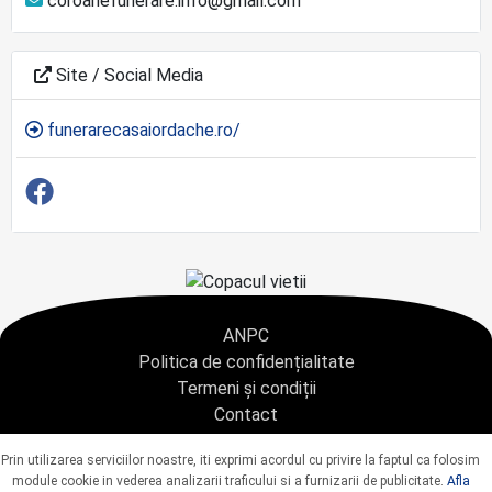
coroanefunerare.info@gmail.com
Site / Social Media
funerarecasaiordache.ro/
ANPC
Politica de confidențialitate
Termeni și condiții
Contact
Copyright © 2021 - AGENTIA CONDOLEANTE.RO SRL - toate drepturile rezervate
Prin utilizarea serviciilor noastre, iti exprimi acordul cu privire la faptul ca folosim
J40/9967/2020 CUI: 42925428
module cookie in vederea analizarii traficului si a furnizarii de publicitate.
Afla