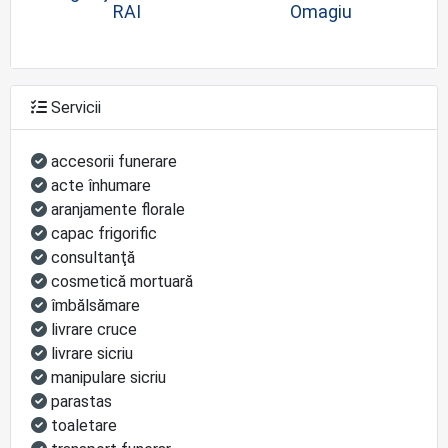
RAI
Omagiu
Servicii
accesorii funerare
acte înhumare
aranjamente florale
capac frigorific
consultanţă
cosmetică mortuară
îmbălsămare
livrare cruce
livrare sicriu
manipulare sicriu
parastas
toaletare