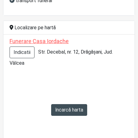
transport funerar
Localizare pe hartă
Funerare Casa Iordache
Str. Decebal, nr. 12, Drăgășani, Jud.
Indicatii
Vâlcea
încarcă harta