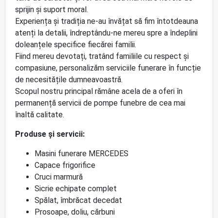
sprijin și suport moral.
Experiența și tradiția ne-au învățat să fim întotdeauna
atenți la detalii, îndreptându-ne mereu spre a îndeplini
doleanțele specifice fiecărei familii.
Fiind mereu devotați, tratând familiile cu respect și
compasiune, personalizăm serviciile funerare în funcție
de necesitățile dumneavoastră.
Scopul nostru principal rămâne acela de a oferi în
permanență servicii de pompe funebre de cea mai
înaltă calitate.
Produse și servicii:
Masini funerare MERCEDES
Capace frigorifice
Cruci marmură
Sicrie echipate complet
Spălat, îmbrăcat decedat
Prosoape, doliu, cărbuni