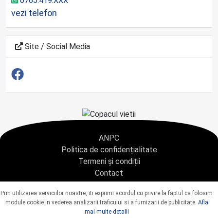
0765.419.XXX
vezi telefon
Site / Social Media
ANPC
Politica de confidențialitate
Termeni și condiții
Contact
Copyright © 2021 - AGENTIA CONDOLEANTE.RO SRL - toate drepturile rezervate
Prin utilizarea serviciilor noastre, iti exprimi acordul cu privire la faptul ca folosim
J40/9967/2020 CUI: 42925428
module cookie in vederea analizarii traficului si a furnizarii de publicitate.
Afla
mai multe detalii