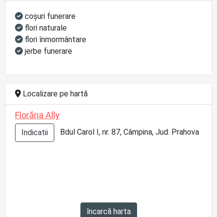
coşuri funerare
flori naturale
flori înmormântare
jerbe funerare
Localizare pe hartă
Florăria Ally
Bdul Carol I, nr. 87, Câmpina, Jud. Prahova
Indicatii
încarcă harta