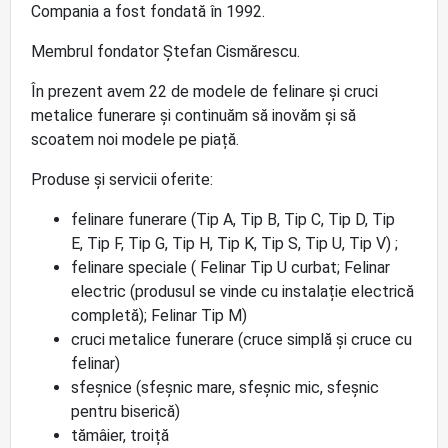
Compania a fost fondată în 1992.
Membrul fondator Ștefan Cismărescu.
În prezent avem 22 de modele de felinare și cruci
metalice funerare și continuăm să inovăm și să
scoatem noi modele pe piață.
Produse și servicii oferite:
felinare funerare (Tip A, Tip B, Tip C, Tip D, Tip
E, Tip F, Tip G, Tip H, Tip K, Tip S, Tip U, Tip V) ;
felinare speciale ( Felinar Tip U curbat; Felinar
electric (produsul se vinde cu instalație electrică
completă); Felinar Tip M)
cruci metalice funerare (cruce simplă și cruce cu
felinar)
sfeșnice (sfeșnic mare, sfeșnic mic, sfeșnic
pentru biserică)
tămâier, troiță