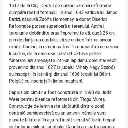
1617 de la Cluj. Destul de curând parohia reformată
cumpăra restul terenului. În anul 1643 văduva lui János
Batizi, născută Zsófia Homonnay, a donat Bisericii
Reformate partea superioară a terenului. Astfel,
terenurile dobândite erau împrejmuite că, după 25 ani,
prin desființarea gardului, să se unifice într-un singur
cimitir. Curând, în cimitir au fost înmormântați numeroși
locuitori, de la care s-au păstrat câteva pietre
funerare, azi amenajate într-un lapidariu, cele mai vechi
provenind din anul 1627 (a judelui Mihály Nagy Szabó)
cu inscripții în latină și din anul 1636 (copiii lui Bálint
Polgár) cu inscripții în limba maghiară.
Capela din cimitir a fost construită în 1698 de Judit
Weér pentru biserica reformată din Târgu Mureș.
Construcție de lemn este alcătuită dintr-o zonă
centrală semideschisă cu un amvon, băncile sunt
plasate bilateral în așa fel încât sicriul să fie în timpul
slujbelor în mijlocul spațiului. Capela are patru camere