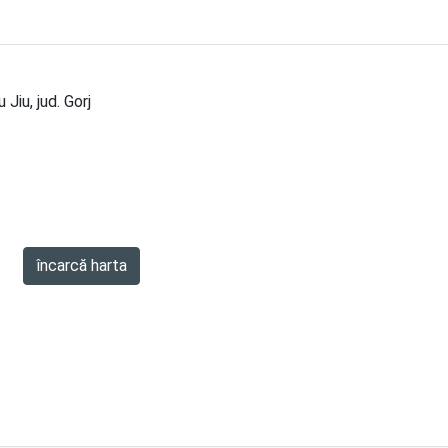
iu, jud. Gorj
încarcă harta