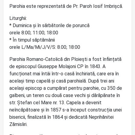
Parohia este reprezentată de Pr. Paroh Iosif Imbrișcă.
Liturghii:
* Duminica şi în sărbătorile de poruncă
orele 8:00; 11:00; 18:00
* În timpul săptămânii
orele L/Ma/Mi/J/V/S: 8.00; 18:00
Parohia Romano-Catolică din Ploiești a fost înființată
de episcopul Giuseppe Molajoni CP în 1843. A
funcționat mai întâi într-o casă închiriată, care era în
același timp capelă și casă parohială. După trei ani
același episcop a cumpărat pentru parohie, cu 350 de
galbeni, un teren cu două case vechi și dărăpănate în
str. Ștefan cel Mare nr. 13. Capela a devenit
neîncăpătoare și în 1857 s-a început construcția unei
bisericii, finalizată în 1864 și dedicată Neprihănitei
Zămisliri.