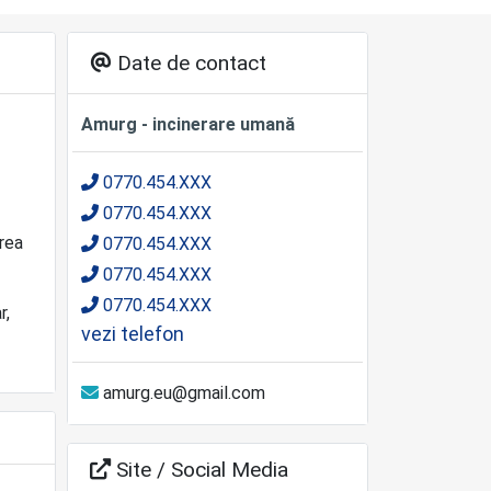
Date de contact
Amurg - incinerare umană
0770.454.XXX
0770.454.XXX
rea
0770.454.XXX
0770.454.XXX
0770.454.XXX
r,
vezi telefon
amurg.eu@gmail.com
Site / Social Media