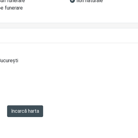
uri funerare
flori naturale
be funerare
București
încarcă harta