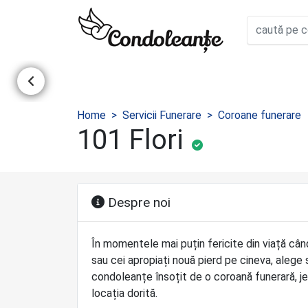
Home
Servicii Funerare
Coroane funerare
101 Flori
Despre noi
În momentele mai puțin fericite din viață când 
sau cei apropiați nouă pierd pe cineva, alege se
condoleanțe însoțit de o coroană funerară, je
locația dorită.