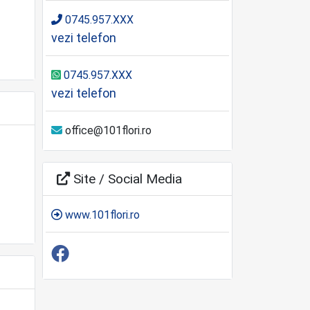
0745.957.XXX
vezi telefon
0745.957.XXX
vezi telefon
office@101flori.ro
Site / Social Media
www.101flori.ro