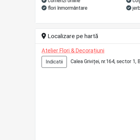
comenzi online
coş
flori înmormântare
jer
Localizare pe hartă
Atelier Flori & Decorațiuni
Calea Griviței, nr.164, sector 1, 
Indicatii