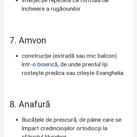
Interjecție repetată ca formulă de
încheiere a rugăciunilor
7. Amvon
construcție (estradă sau mic balcon)
într-o
biserică
, de unde preotul își
rostește predica sau citește Evanghelia.
8. Anafură
Bucățele de prescură, de pâine care se
împart credincioșilor ortodocși la
sfârșitul liturghiei.