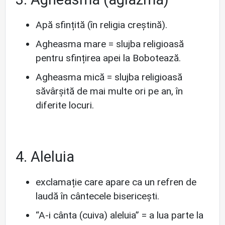
Apă sfințită (în religia creștină).
Agheasma mare
= slujba religioasă
pentru sfințirea apei la Bobotează.
Agheasma mică
= slujba religioasă
săvârșită de mai multe ori pe an, în
diferite locuri.
4. Aleluia
exclamație care apare ca un refren de
laudă în cântecele bisericești.
“A-i cânta
(cuiva)
aleluia”
= a lua parte la