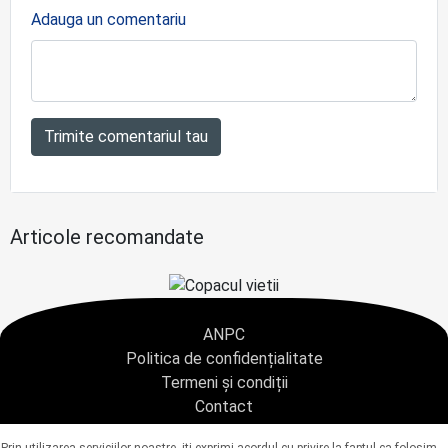
Adauga un comentariu
Trimite comentariul tau
Articole recomandate
ANPC
Politica de confidențialitate
Termeni și condiții
Contact
Copyright © 2021 - AGENTIA CONDOLEANTE.RO SRL - toate drepturile rezervate