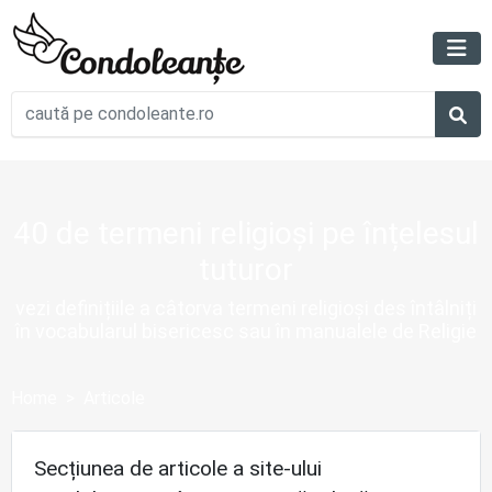
40 de termeni religioși pe înțelesul
tuturor
vezi definițiile a câtorva termeni religioși des întâlniți
în vocabularul bisericesc sau în manualele de Religie
Home
Articole
Secțiunea de articole a site-ului