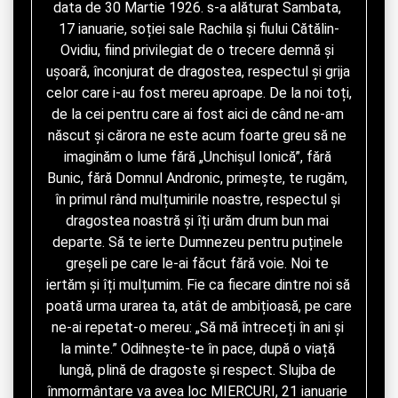
data de 30 Martie 1926. s-a alăturat Sambata, 
17 ianuarie, soției sale Rachila și fiului Cătălin-
Ovidiu, fiind privilegiat de o trecere demnă și 
ușoară, înconjurat de dragostea, respectul și grija 
celor care i-au fost mereu aproape. De la noi toți, 
de la cei pentru care ai fost aici de când ne-am 
născut și cărora ne este acum foarte greu să ne 
imaginăm o lume fără „Unchișul Ionică”, fără 
Bunic, fără Domnul Andronic, primește, te rugăm, 
în primul rând mulțumirile noastre, respectul și 
dragostea noastră și îți urăm drum bun mai 
departe. Să te ierte Dumnezeu pentru puținele 
greșeli pe care le-ai făcut fără voie. Noi te 
iertăm și îți mulțumim. Fie ca fiecare dintre noi să 
poată urma urarea ta, atât de ambițioasă, pe care 
ne-ai repetat-o mereu: „Să mă întreceți în ani și 
la minte.” Odihnește-te în pace, după o viață 
lungă, plină de dragoste și respect. Slujba de 
înmormântare va avea loc MIERCURI, 21 ianuarie 