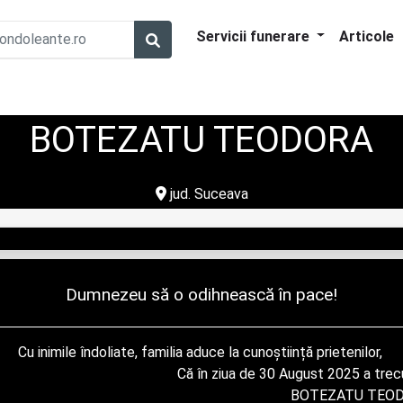
Servicii funerare
Articole
BOTEZATU TEODORA
jud. Suceava
Dumnezeu să o odihnească în pace!
Cu inimile îndoliate, familia aduce la cunoștiință prietenilor, 

                                 Că în ziua de 30 August 2025 a trecut în neființă, 

                                                                                BOTEZATU TEODORA
