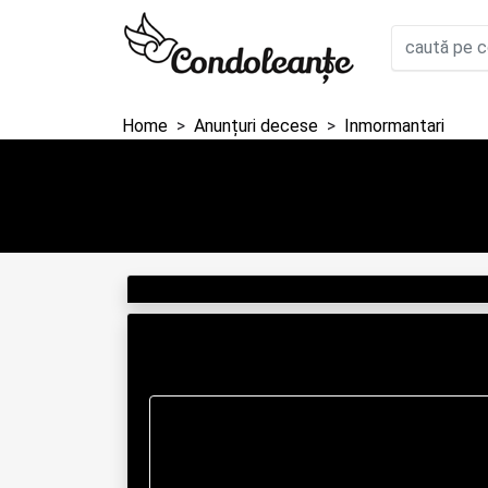
Home
Anunțuri decese
Inmormantari
                                       
         