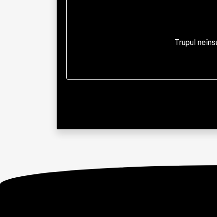
                            Trupul neînsuflețit va fi depus la Capela Bisericii „Adormirea Maicii Domnului” din Câmpulung Moldovenesc

                              