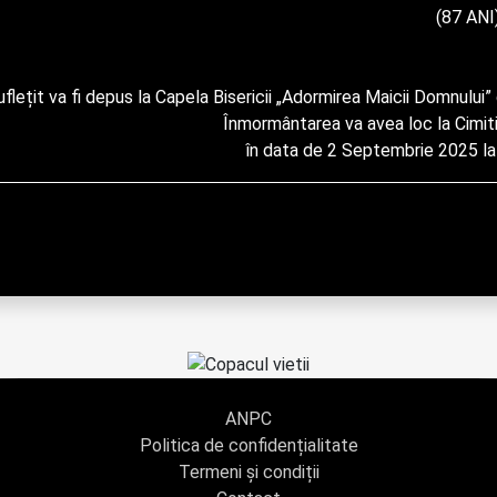
                                                                                                   (87 ANI)

                                      Înmormântarea va avea loc la Cimitirul Eroilor, 

                                                                        în data de 2 Se
ANPC
Politica de confidențialitate
Termeni și condiții